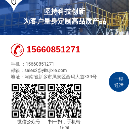
坚持科技创新
为客户量身定制高品质产品
15660851271
手机 ：15660851271
邮箱：sales2@yihujixie.com
地址：河南省新乡市凤泉区西玛大道339号
一键
通话
微信公众号
扫一扫，手机端
访问